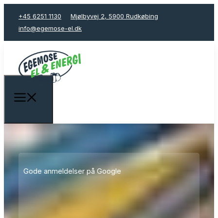
+45 6251 1130
Mjølbyvej 2, 5900 Rudkøbing
info@egemose-el.dk
Gode anmeldelser på Google